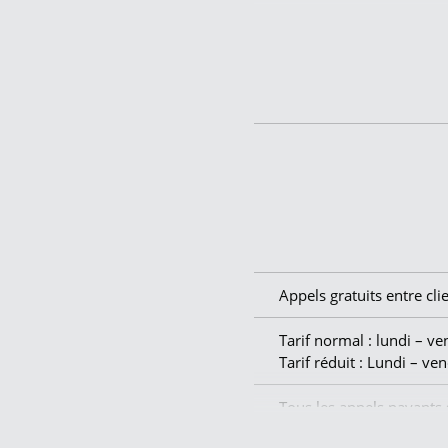
Afrique du Sud
Alaska
Albanie
Algérie
Allemagne
Andorre
Angola
Appels gratuits entre clie
Anguilla
Tarif normal : lundi – v
Tarif réduit : Lundi – v
Antarctic Territories
Tous les appels payants
Antigua & Barbuda