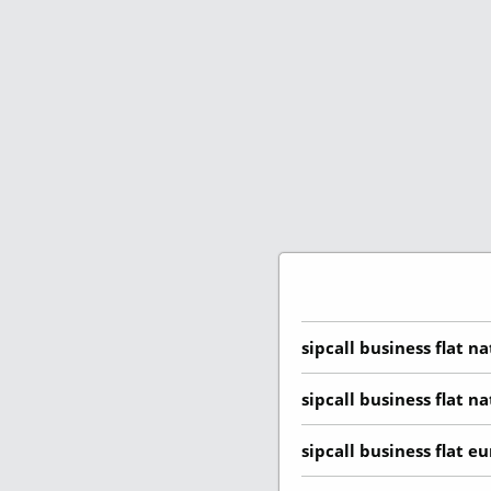
Les appels vers les num
Bangladesh
Abonnement sipcall pro :
Abonnement sipcall busin
Barbade
Bélarus
Belgique
Belize
Bénin
Bermudes
sipcall business flat na
Bhoutan
sipcall business flat na
Bolivie
sipcall business flat e
Bosnie-Herzégovine