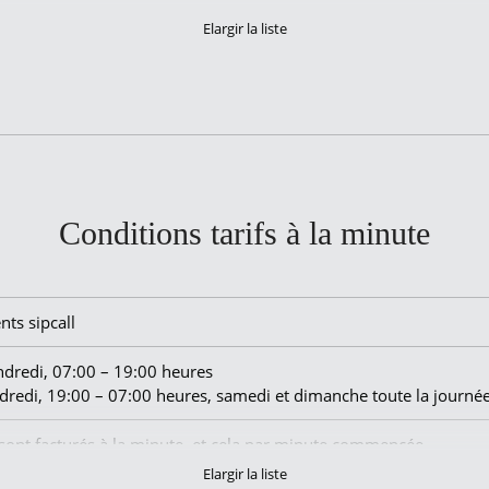
35.0 ct./min.
12.0 ct./min.
35.7 ct./min.
13.3 ct./min.
4.9 ct./min.
Conditions tarifs à la minute
9.0 ct./min.
54.0 ct./min.
nts sipcall
65.0 ct./min.
endredi, 07:00 – 19:00 heures
endredi, 19:00 – 07:00 heures, samedi et dimanche toute la journé
250.0 ct./min.
 sont facturés à la minute, et cela par minute commencée
58.8 ct./min.