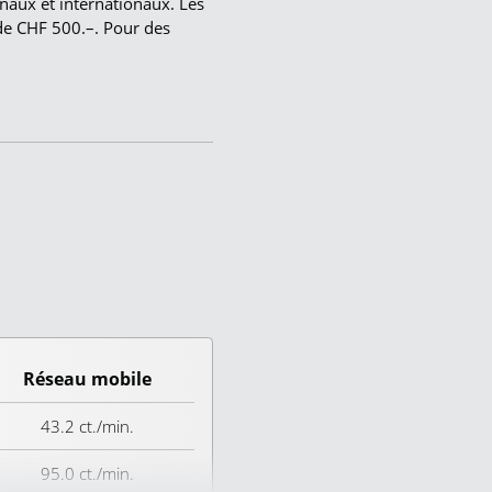
onaux et internationaux. Les
de CHF 500.–. Pour des
Réseau mobile
43.2 ct./min.
95.0 ct./min.