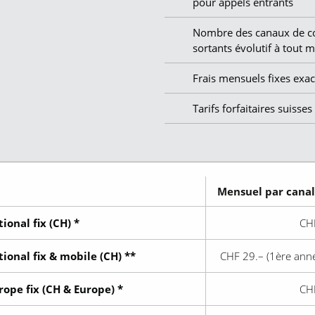
éros 0800 sont gratuits
pour appels entrants
16.0 ct./min.
 tarifs avec TVA incluse
Nombre des canaux de c
ess : tarifs hors TVA
sortants évolutif à tout
38.8 ct./min.
Frais mensuels fixes exa
79.0 ct./min.
Tarifs forfaitaires suisse
12.0 ct./min.
79.0 ct./min.
79.0 ct./min.
Mensuel par cana
10.9 ct./min.
tional fix (CH) *
CH
29.0 ct./min.
tional fix & mobile (CH) **
CHF 29.–
(1ère anné
56.9 ct./min.
urope fix (CH & Europe) *
CH
35.0 ct./min.