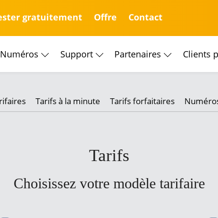
ester gratuitement
Offre
Contact
Numéros
Support
Partenaires
Clients 
frais de téléphonie
arifs avantageux.
ifaires
Tarifs à la minute
Tarifs forfaitaires
Numéros
 ou à la minute – avec sipcall,
conomies importantes !
Tarifs
Choisissez votre modèle tarifaire