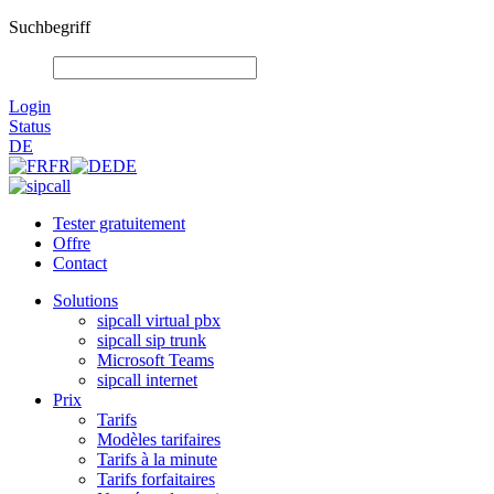
Suchbegriff
Login
Status
DE
FR
DE
Tester gratuitement
Offre
Contact
Solutions
sipcall virtual pbx
sipcall sip trunk
Microsoft Teams
sipcall internet
Prix
Tarifs
Modèles tarifaires
Tarifs à la minute
Tarifs forfaitaires