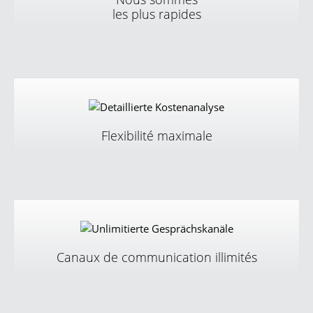
les plus rapides
Chez sipcall, un raccordement est activé dans un délai
de quelques heures. L’activation des numéros de
téléphone prend quelques minutes et les options sont
activées dans quelques secondes.
Flexibilité maximale
Choisissez des options, des modèles tarifaires, des
fonctions, des numéros de téléphone et bien plus
encore et adaptez-les à tout moment à vos besoins
actuels.
Canaux de communication illimités
Utilisez autant de canaux de communication que vous
voulez. Par défaut, le nombre des canaux de