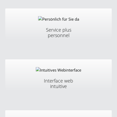
communication est illimité.
Service plus
personnel
Nos spécialistes VoIP compétents sont à votre
disposition. Service clientèle efficace sans longs délais
d’attente.
Interface web
intuitive
Dans l’interface web intuitive et moderne, vous gérez et
configurez votre solution de téléphonie à un seul
endroit.