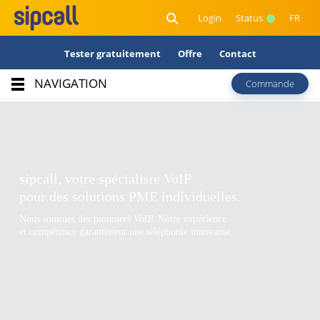
Login
Status
FR
Tester gratuitement
Offre
Contact
NAVIGATION
Commande
sipcall, votre spécialiste VoIP
pour des solutions PME individuelles.
Nous sommes des pionniers VoIP. Notre expérience
et compétence garantissent une téléphonie innovante.
Film d'entreprise