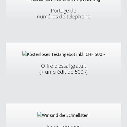
Portage de
numéros de téléphone
Choisissez votre nouveau numéro d’appel ou portez
votre numéro existant vers sipcall. Et cela,
indépendamment du nombre de numéros de téléphone
et si vous souhaitez porter des blocs de numéros MSN
ou DDI.
Offre d’essai gratuit
(+ un crédit de 500.-)
Nous sommes convaincus de nos solutions. Testez
sipcall gratuitement et sans engagement – de plus, nous
vous offrons un crédit d’essai d’une valeur de CHF 500.-
Nous sommes