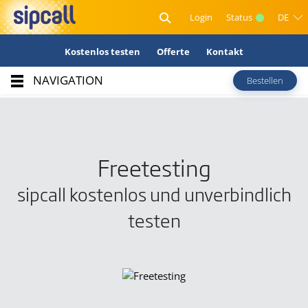
Login
Status
DE
Kostenlos testen
Offerte
Kontakt
NAVIGATION
Bestellen
Exklusiv für Sie:
CHF 500.– Testguthaben.
Testen Sie unsere Telefonie-Lösungen
kostenlos und unverbindlich.
Freetesting
sipcall kostenlos und unverbindlich
testen