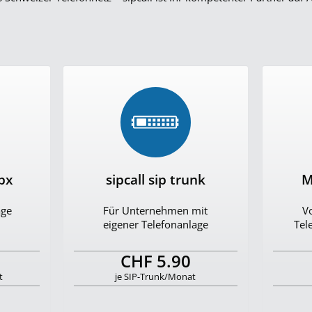
pbx
sipcall sip trunk
M
age
Für Unternehmen mit
Vo
eigener Telefonanlage
Tel
CHF 5.90
t
je SIP-Trunk/Monat