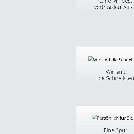
Keine Mindest-
vertragslaufzeit
Bei unseren Abos bestehen
Mindestvertragslaufzeiten.
wollen unsere Kunden beg
und nicht verpflichten!
Wir sind
die Schnellste
Bei sipcall ist ein Anschlu
weniger Stunden aufgescha
Rufnummern-Aktivierung 
ein paar Minuten und Opt
sind innert Sekunden aktivi
Eine Spur