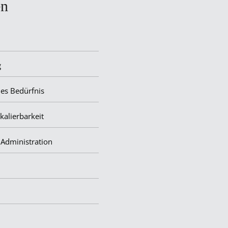
en
g
des Bedürfnis
kalierbarkeit
 Administration