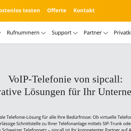
ostenlos testen
Offerte
Kontakt
Rufnummern
Support
Partner
Privat
IP-Spezialist für
Business-Lösungen.
re. Unsere Erfahrung und
VoIP-Telefonie von sipcall:
ieren innovative Telefonie.
ative Lösungen für Ihr Unter
imale Telefonie-Lösung für alle Ihre Bedürfnisse: Ob virtuelle Tele
ässige Schnittstelle zu Ihrer Telefonanlage mittels SIP-Trunk ode
Schweizer Telefonnetz – sipcall ist Ihr kompetenter Partner auf