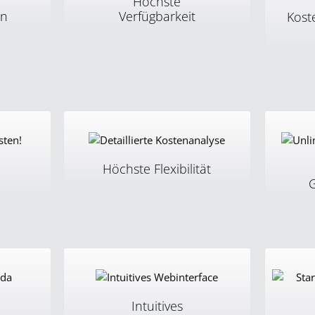
Höchste
en
Verfügbarkeit
Kost
 keine
Unsere redundante IT-Infrastruktur
 Wir
ist das Herz von sipcall. In den
Wir sind
eistern
letzten Jahren schlug es
Lösungen
unterbruchsfrei mit 100%
sipcall 
Verfügbarkeit.
– ein Te
von CHF 
zusätzli
Höchste Flexibilität
n
Wählen Sie Optionen Tarifmodelle,
ss binnen
Nutzen S
Funktionen, Rufnummern, u.v.m.
ltet. Die
Gespräch
und passen Sie diese jederzeit
dauert
Die Anza
Ihrem aktuellen Bedarf an.
ionen
ausgehen
ert.
standard
Intuitives