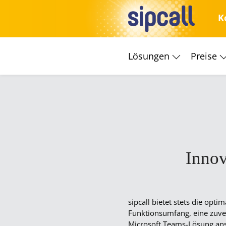
K
Lösungen
Preise
sipcall, Ihr Vo
individuelle 
Wir sind VoIP-Pionie
Fachkompetenz garant
Innov
sipcall bietet stets die opt
Funktionsumfang, eine zuverl
Microsoft Teams-Lösung ans 