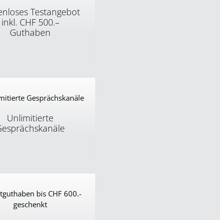
enloses Testangebot
inkl. CHF 500.–
Guthaben
 von unseren VoIP-
 überzeugt. Testen Sie
kostenlos und unverbindlich
stguthaben in der Höhe
500.– erhalten Sie
ch von uns geschenkt.
Unlimitierte
Gesprächskanäle
ie so viele
skanäle wie Sie wollen.
hl der ein- und
den Gesprächskanäle ist
mässig unlimitiert.