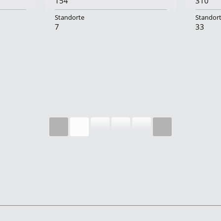
154
310
Standorte
Standor
7
33