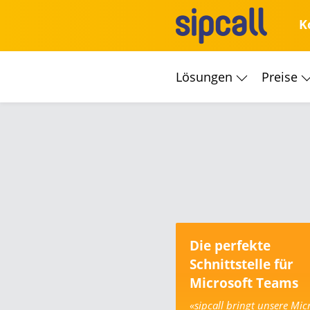
K
Lösungen
Preise
Die perfekte
Schnittstelle für
Microsoft Teams
«sipcall bringt unsere Mic