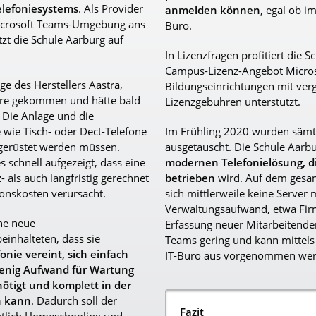
elefoniesystems
. Als Provider
anmelden können
, egal ob 
Microsoft Teams-Umgebung ans
Büro.
tzt die Schule Aarburg auf
In Lizenzfragen profitiert die 
Campus-Lizenz-Angebot Micros
ge des Herstellers Aastra,
Bildungseinrichtungen mit ver
Jahre gekommen und hätte bald
Lizenzgebühren unterstützt.
. Die Anlage und die
wie Tisch- oder Dect-Telefone
Im Frühling 2020 wurden sämt
fgerüstet werden müssen.
ausgetauscht. Die Schule Aarbu
 schnell aufgezeigt, dass eine
modernen Telefonielösung, di
 als auch langfristig gerechnet
betrieben
wird. Auf dem gesam
ionskosten verursacht.
sich mittlerweile keine Server 
Verwaltungsaufwand, etwa Fir
ne neue
Erfassung neuer Mitarbeitender
inhalteten, dass sie
Teams gering und kann mittels
onie vereint, sich einfach
IT-Büro aus vorgenommen wer
wenig Aufwand für Wartung
ötigt und komplett in der
n kann
. Dadurch soll der
Fazit