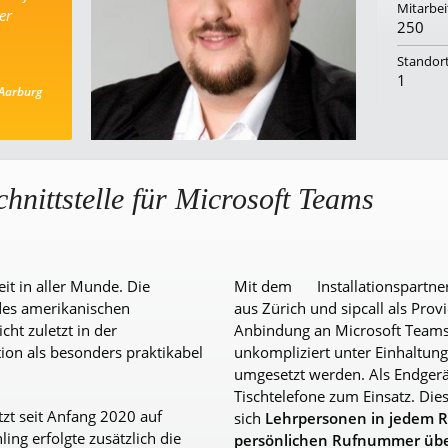
Mitarbei
er
250
Standor
1
 Aarburg
chnittstelle für Microsoft Teams
eit in aller Munde. Die
Mit dem
Installationspartn
des amerikanischen
aus Zürich
und sipcall als Prov
cht zuletzt in der
Anbindung an Microsoft Teams
tion als besonders praktikabel
unkompliziert unter Einhaltun
umgesetzt werden. Als Endger
Tischtelefone zum Einsatz. Dies
tzt seit Anfang 2020 auf
sich
Lehrpersonen in jedem 
ing erfolgte zusätzlich die
persönlichen Rufnummer übe