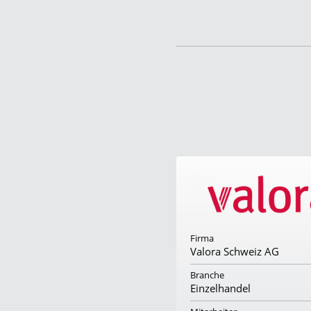
irma
Firma
ampagnenforum GmbH
Valora Schweiz AG
ranche
Branche
eratung
Einzelhandel