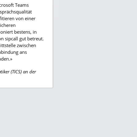
icrosoft Teams
esprächsqualität
fitieren von einer
sicheren
ioniert bestens, in
 sipcall gut betreut.
ittstelle zwischen
nbindung ans
nden.»
tiker (TICS) an der