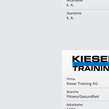
itarbeiter
Mitarbeiter
4
k. A.
tandorte
Standorte
k. A.
Firma
Kieser Training AG
Branche
Fitness/Gesundheit
Mitarbeiter