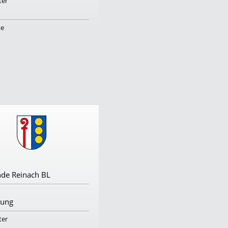
ter
Mitarbeiter
200
te
Standorte
1
Firma
de Reinach BL
VGS medicals Schweiz AG
Branche
tung
Rettungsdienst/Notrufzentrale
ter
Mitarbeiter