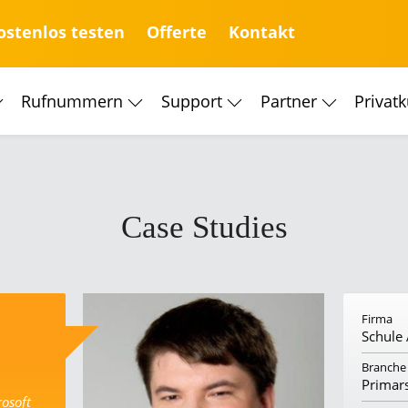
ostenlos testen
Offerte
Kontakt
Rufnummern
Support
Partner
Privat
Case Studies
Firma
Schule
Branche
Primar
rosoft