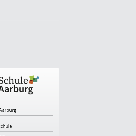
Firma
 Aarburg
Kloster Einsiedeln
Branche
schule
Kloster