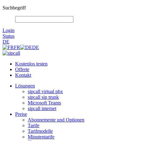
Suchbegriff
Login
Status
DE
FR
DE
Kostenlos testen
Offerte
Kontakt
Lösungen
sipcall virtual pbx
sipcall sip trunk
Microsoft Teams
sipcall internet
Preise
Abonnemente und Optionen
Tarife
Tarifmodelle
Minutentarife