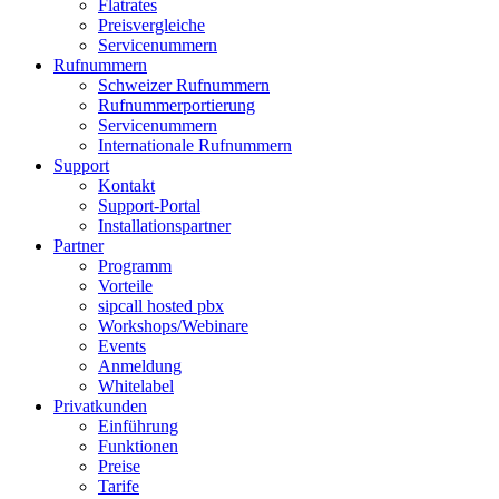
Flatrates
Preisvergleiche
Servicenummern
Rufnummern
Schweizer Rufnummern
Rufnummerportierung
Servicenummern
Internationale Rufnummern
Support
Kontakt
Support-Portal
Installationspartner
Partner
Programm
Vorteile
sipcall hosted pbx
Workshops/Webinare
Events
Anmeldung
Whitelabel
Privatkunden
Einführung
Funktionen
Preise
Tarife