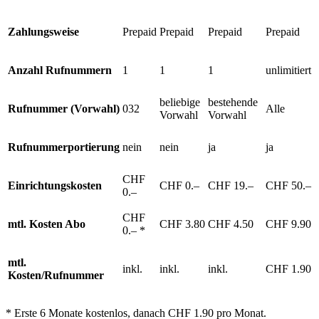
Zahlungsweise
Prepaid
Prepaid
Prepaid
Prepaid
Anzahl Rufnummern
1
1
1
unlimitiert
beliebige
bestehende
Rufnummer (Vorwahl)
032
Alle
Vorwahl
Vorwahl
Rufnummerportierung
nein
nein
ja
ja
CHF
Einrichtungskosten
CHF 0.–
CHF 19.–
CHF 50.–
0.–
CHF
mtl. Kosten Abo
CHF 3.80
CHF 4.50
CHF 9.90
0.– *
mtl.
inkl.
inkl.
inkl.
CHF 1.90
Kosten/Rufnummer
* Erste 6 Monate kostenlos, danach CHF 1.90 pro Monat.