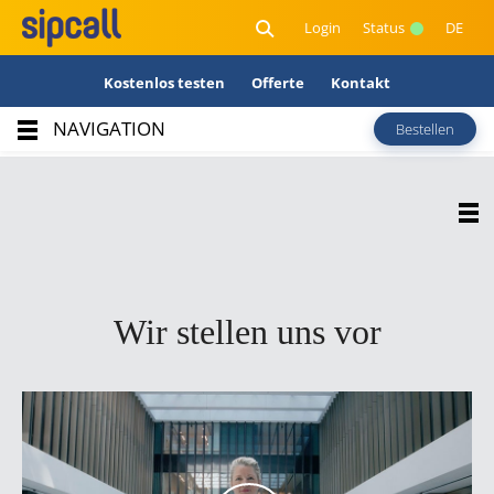
Login
Status
DE
Kostenlos testen
Offerte
Kontakt
NAVIGATION
Bestellen
Sympathisches KMU im
Herzen der Schweiz.
sipcall, ein innovatives und motiviertes
junges Team aus kompetenten Fachleuten.
Wir stellen uns vor