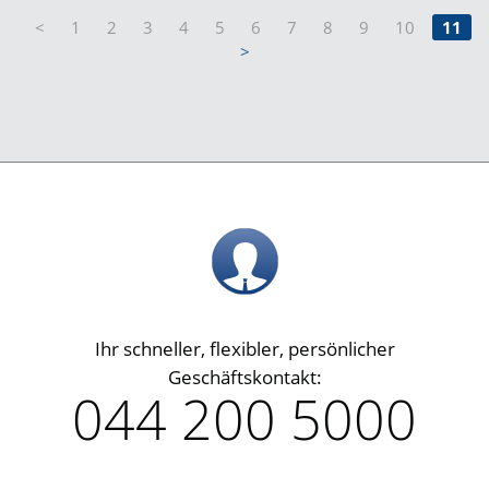
<
1
2
3
4
5
6
7
8
9
10
11
>
Ihr schneller, flexibler, persönlicher
Geschäftskontakt:
044 200 5000